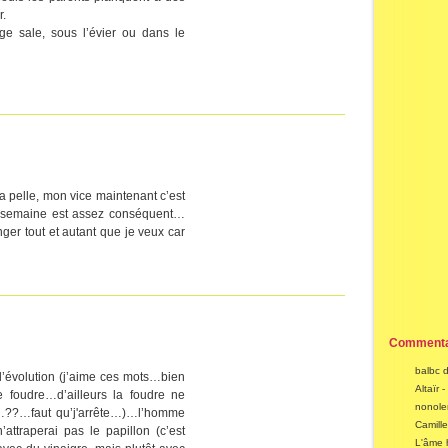
r.
e sale, sous l’évier ou dans le
a pelle, mon vice maintenant c’est
a semaine est assez conséquent…
ger tout et autant que je veux car
Commenta
balbc 
’évolution (j’aime ces mots…bien
Altaïr 
e foudre…d’ailleurs la foudre ne
nonole
t…??…faut qu’j'arrête…)…l’homme
Camill
attraperai pas le papillon (c’est
L'âme