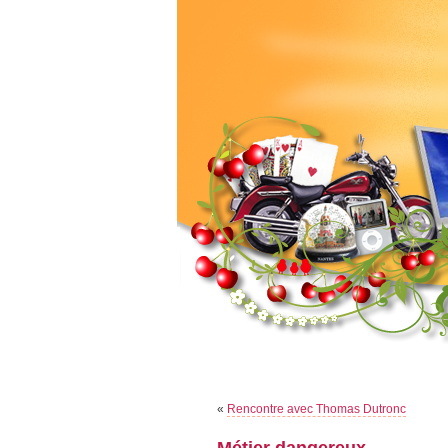
«
Rencontre avec Thomas Dutronc
Métier dangereux