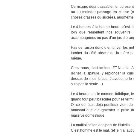
Ce risque, déjà passablement présent
ou au moindre passage en caisse (ma
choses grasses ou sucrées, augmente 
Le 4 heures, à la bonne heure, c’est l’
loin que remontent nos souvenirs, 
accompagnées ou pas d’un jus d’orange
Pas de raison donc d’en priver les nô
tomber du côté obscur de la mère par
même.
Chez nous, c’est tartines ET Nutella. A
lécher la spatule, y replonger la cu
dessus de mes forces. J’avoue, je le 
suis pas la seule…)
Le 4 heures est le moment fatidique,
quand tout peut basculer pour se term
Or ce qui était déjà périlleux vient 
amusant que d’augmenter la prise de
massive domestique.
La multiplication des pots de Nutella.
C’est homme est le mal. (et je n’ai auc