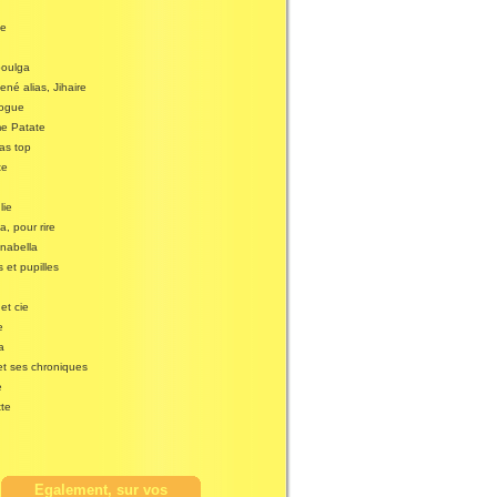
ne
boulga
né alias, Jihaire
ogue
e Patate
as top
te
lie
, pour rire
inabella
s et pupilles
 et cie
e
a
et ses chroniques
e
tte
Egalement, sur vos