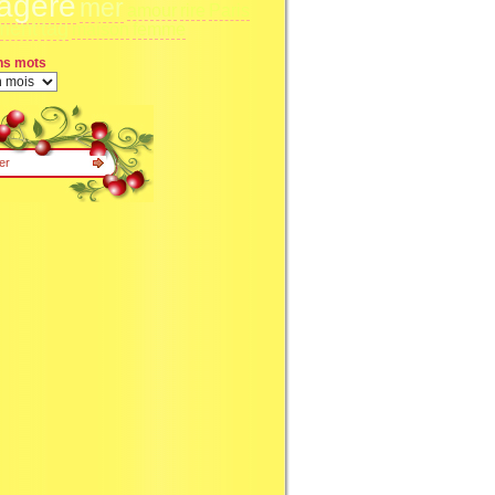
agère
mer
amour
rire
Paris
ment
tag
maison
femme
ns mots