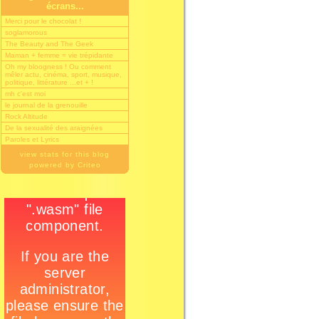
écrans...
Merci pour le chocolat !
soglamorous
The Beauty and The Geek
Maman + femme = vie trépidante
Oh my bloogness ! Ou comment
mêler actu, cinéma, sport, musique,
politique, littérature ...et + !
mh c'est moi
le journal de la grenouille
Rock Altitude
De la sexualité des araignées
Paroles et Lyrics
view stats for this blog
powered by Criteo
!