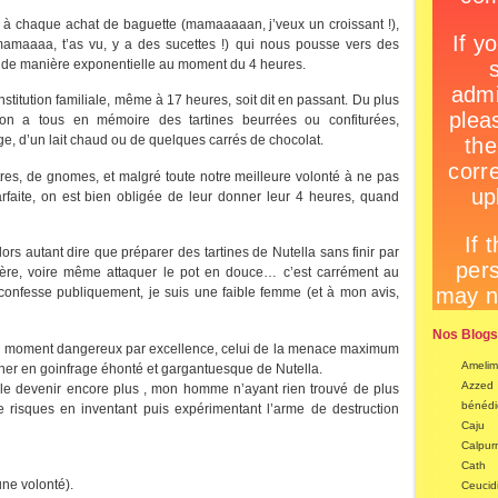
 à chaque achat de baguette (mamaaaaan, j’veux un croissant !),
maaaa, t’as vu, y a des sucettes !) qui nous pousse vers des
de manière exponentielle au moment du 4 heures.
institution familiale, même à 17 heures, soit dit en passant. Du plus
on a tous en mémoire des tartines beurrées ou confiturées,
, d’un lait chaud ou de quelques carrés de chocolat.
tres, de gnomes, et malgré toute notre meilleure volonté à ne pas
faite, on est bien obligée de leur donner leur 4 heures, quand
lors autant dire que préparer des tartines de Nutella sans finir par
illère, voire même attaquer le pot en douce… c’est carrément au
confesse publiquement, je suis une faible femme (et à mon avis,
Nos Blogs
 le moment dangereux par excellence, celui de la menace maximum
Amelim
iner en goinfrage éhonté et gargantuesque de Nutella.
Azzed
de le devenir encore plus , mon homme n’ayant rien trouvé de plus
bénédi
 risques en inventant puis expérimentant l’arme de destruction
Caju
Calpur
Cath
une volonté).
Ceucidi