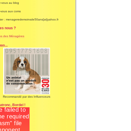
-vous au blog
-vous aux coms
ter : menageredemoinsde50ans[at]yahoo.fr
es nous ?
os des Ménagères
as...
Recommandé par des Influenceurs
tronc, Bordel !