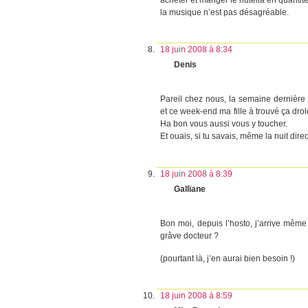
la musique n’est pas désagréable.
18 juin 2008 à 8:34
Denis
Pareil chez nous, la semaine dernière 
et ce week-end ma fille à trouvé ça drol
Ha bon vous aussi vous y toucher.
Et ouais, si tu savais, même la nuit direct
18 juin 2008 à 8:39
Gallïane
Bon moi, depuis l’hosto, j’arrive même
grâve docteur ?
(pourtant là, j’en aurai bien besoin !)
18 juin 2008 à 8:59