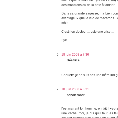
mieux que la mouche…y’a de l’effort) a
des macarons ou de la pate à tartiner.
Dans sa grande sagesse, il a bien comp
avantageux que le kilo de macarons…c’
mâle…
C’est rien docteur…juste une crise…
Bye
18 juin 2008 à 7:36
Béatrice
Chouette je ne suis pas une mère indigne
18 juin 2008 à 8:21
nonolerobot
l’est marrant ton homme, en fait il veu
une vache. moi, je dis qu’il faut les fa
acheter et manger le nutella en quantité 