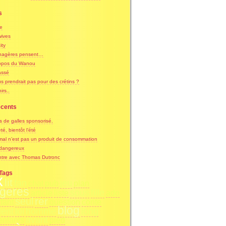
s
ne
ives
ity
nagères pensent…
opos du Wanou
assé
s prendrait pas pour des crétins ?
irs..
écents
s de galles sponsorisé.
été, bientôt l’été
mal n’est pas un produit de consommation
 dangereux
tre avec Thomas Dutronc
Tags
x
lit
fan
jeu
chat
pub
plan
geres
sous
fille
article
liste
ado
rer
seul
fant
question
conte
blog
dent
loi
homme
long
avant
enfants
pied