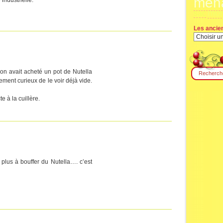
mén
mo
sac
Les ancie
on avait acheté un pot de Nutella
ement curieux de le voir déjà vide.
e à la cuillère.
 plus à bouffer du Nutella…. c’est