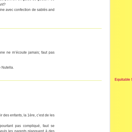
ant?
isine avec confection de sablés and
nne ne m’écoute jamais; faut pas
 Nutella.
Equitable 
 des enfants, la 1ère, c’est de les
 pourtant pas compliqué, faut se
seuls les parents planquent à des