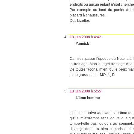
endroits où aucun enfant n’irait cherche
Par exemple au fond du panier à ling
placard à chaussures.
Des bizettes
18 juin 2008 à 4:42
Yannick
Ca m’est passé l’époque du Nutella à l
le fromage. Mon budget fromage à l
De toutes facons, m’en fou je peux man
je ne grossi pas… MOI!!! ;-P
18 juin 2008 à 5:55
L'âme homme
L’homme, arrivé au stade suprême de l
qu’ils m’attireront sans doute quelqu
tombe-t-elle pas toujours au somme
disais-je donc…a bien compris qu’il n’