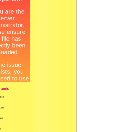
 amis
elo
cte
nia
t