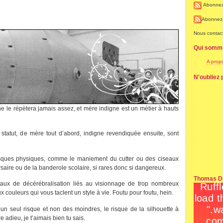
Abonnez
Abonnez
Nous contac
Qui somm
A prop
N'oubliez p
ne le répètera jamais assez, et mère indigne est un métier à hauts
statut, de mère tout d’abord, indigne revendiquée ensuite, sont
risques physiques, comme le maniement du cutter ou des ciseaux
ersaire ou de la banderole scolaire, si rares donc si dangereux.
Thomas Du
aux de décérébralisation liés au visionnage de trop nombreux
x couleurs qui vous taclent un style à vie. Foutu pour foutu, hein.
’un seul risque et non des moindres, le risque de la silhouette à
 adieu, je t’aimais bien tu sais.