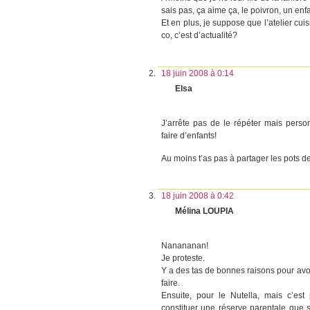
sais pas, ça aime ça, le poivron, un enf
Et en plus, je suppose que l’atelier cu
co, c’est d’actualité?
18 juin 2008 à 0:14
Elsa
J’arrête pas de le répéter mais perso
faire d’enfants!
Au moins t’as pas à partager les pots de
18 juin 2008 à 0:42
Mélina LOUPIA
Nanananan!
Je proteste.
Y a des tas de bonnes raisons pour avoir
faire.
Ensuite, pour le Nutella, mais c’est
constituer une réserve parentale que 