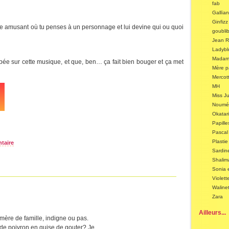
fab
Gallïa
Ginfizz
site amusant où tu penses à un personnage et lui devine qui ou quoi
goubli
Jean Re
Ladybl
Madam
mbée sur cette musique, et que, ben… ça fait bien bouger et ça met
Mère p
Mercot
MH
Miss Ju
Nouméa
Okatar
Papille
Pascal
Plastie
taire
Sardin
Shalim
Sonia 
Violett
Waline
Zara
Ailleurs...
 mère de famille, indigne ou pas.
e de poivron en guise de gouter? Je