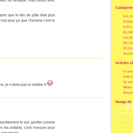
vec du vinaigre, mais plutôt avec
Catégorie
ris que le kilo de pâte était plus
à la u
est pour ça que l’homme c’est le
housew
in the c
les mé
Les pr
Non cl
On nou
Souven
Articles r
Le pay
Voilà l’
Un ani
, je n’aime pas le nutella !!!
Métier
Rencon
Nuage de 
e
net
mena
parc
en
t secrètement te voir gonfler comme
copine
ire les enfants, c’est l’excuse pour
histoire
industrielle.