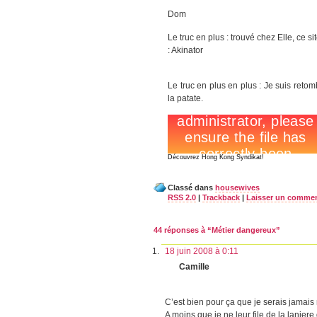
Dom
Le truc en plus : trouvé chez Elle, ce 
: Akinator
Le truc en plus en plus : Je suis reto
la patate.
Découvrez Hong Kong Syndikat!
Classé dans
housewives
RSS 2.0
|
Trackback
|
Laisser un commen
44 réponses à “Métier dangereux”
18 juin 2008 à 0:11
Camille
C’est bien pour ça que je serais jamais
A moins que je ne leur file de la lanier